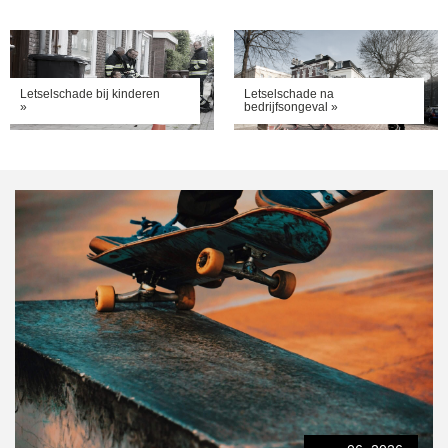
Letselschade bij kinderen
Letselschade na
»
bedrijfsongeval »
Uitgelicht