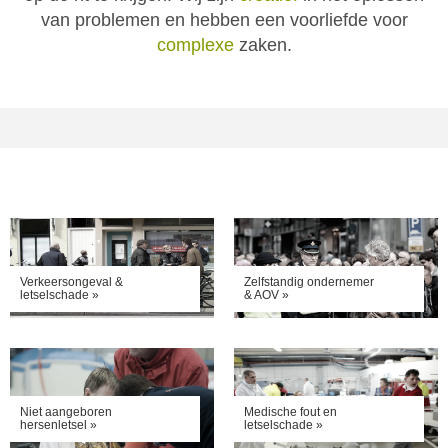
van problemen en hebben een voorliefde voor
complexe
zaken.
Verkeersongeval &
Zelfstandig ondernemer
letselschade »
& AOV »
Niet aangeboren
Medische fout en
hersenletsel »
letselschade »