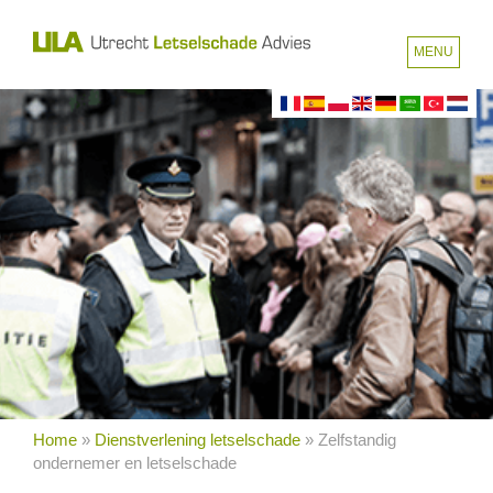
MENU
Home
»
Dienstverlening letselschade
»
Zelfstandig
ondernemer en letselschade