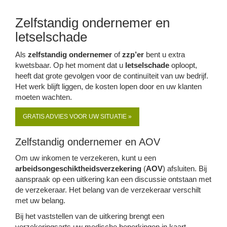
Zelfstandig ondernemer en
letselschade
Als
zelfstandig ondernemer
of
zzp’er
bent u extra
kwetsbaar. Op het moment dat u
letselschade
oploopt,
heeft dat grote gevolgen voor de continuïteit van uw bedrijf.
Het werk blijft liggen, de kosten lopen door en uw klanten
moeten wachten.
GRATIS ADVIES VOOR UW SITUATIE »
Zelfstandig ondernemer en AOV
Om uw inkomen te verzekeren, kunt u een
arbeidsongeschiktheidsverzekering
(
AOV
) afsluiten. Bij
aanspraak op een uitkering kan een discussie ontstaan met
de verzekeraar. Het belang van de verzekeraar verschilt
met uw belang.
Bij het vaststellen van de uitkering brengt een
verzekeringsarts uw medische beperkingen in kaart.