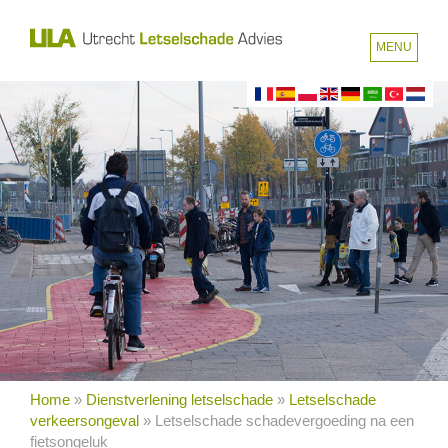
MENU
Home
»
Dienstverlening letselschade
»
Letselschade
verkeersongeval
»
Letselschade schadevergoeding na een
fietsongeluk