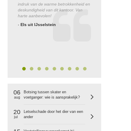
indruk van de warme betrokkenheid en
verliepen zeer positie
deskundigheid van dit kantoor. Van
geholpen heeft. Ben ac
harte aanbevolen!
contact heb opgenom
van Utrecht Letselsc
-
Els uit IJsselstein
hebben specifieke er
letselschade en regel
alles voor je waardoor
op je herstel. Kortom, 
vriendelijk en deskun
-
Mevrouw Van Zijl u
06
Botsing tussen skater en
voetganger: wie is aansprakelijk?
aug
20
Letselschade door het dier van een
ander
jul