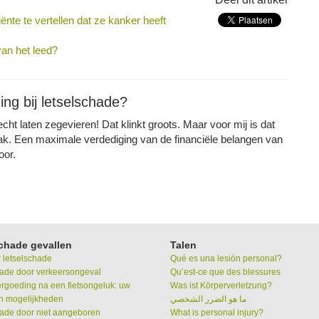
nte te vertellen dat ze kanker heeft
van het leed?
ing bij letselschade?
cht laten zegevieren! Dat klinkt groots. Maar voor mij is dat
ak. Een maximale verdediging van de financiële belangen van
oor.
chade gevallen
Talen
r letselschade
Qué es una lesión personal?
ade door verkeersongeval
Qu’est-ce que des blessures
goeding na een fietsongeluk: uw
Was ist Körperverletzung?
n mogelijkheden
ما هو الضرر الشخصي
ade door niet aangeboren
What is personal injury?