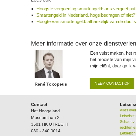
Hoogste vergoeding smartengeld: arts vergeet patië
Smartengeld in Nederland, hoge bedragen of niet?
Hoogte van smartengeld: afhankelijk van de duur 
Meer informatie over onze dienstverlen
Een vuist maken, het re
het mooiste van mijn v
mijn cliënt, daar ga ik v
NEEM CONTACT OP
René Toxopeus
Contact
Letsels
Alles ove
Het Hoogeland
Letselsch
Museumlaan 2
Schadever
3581 HK UTRECHT
rechten e
030 - 340 0014
Letselsch