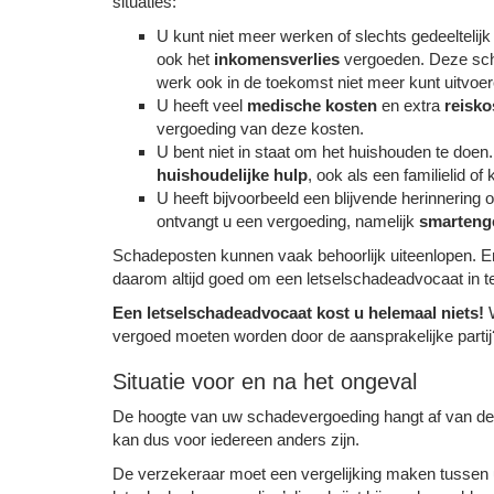
situaties:
U kunt niet meer werken of slechts gedeelteli
ook het
inkomensverlies
vergoeden. Deze scha
werk ook in de toekomst niet meer kunt uitvoer
U heeft veel
medische kosten
en extra
reisko
vergoeding van deze kosten.
U bent niet in staat om het huishouden te doen
huishoudelijke hulp
, ook als een familielid of 
U heeft bijvoorbeeld een blijvende herinnering 
ontvangt u een vergoeding, namelijk
smarteng
Schadeposten kunnen vaak behoorlijk uiteenlopen. E
daarom altijd goed om een letselschadeadvocaat in t
Een letselschadeadvocaat kost u helemaal niets!
W
vergoed moeten worden door de aansprakelijke partij?
Situatie voor en na het ongeval
De hoogte van uw schadevergoeding hangt af van de g
kan dus voor iedereen anders zijn.
De verzekeraar moet een vergelijking maken tussen uw