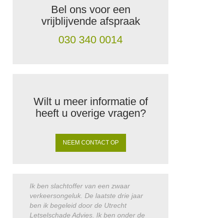
Bel ons voor een
vrijblijvende afspraak
030 340 0014
Wilt u meer informatie of
heeft u overige vragen?
NEEM CONTACT OP
Ik ben slachtoffer van een zwaar
Het was voor mij pers
verkeersongeluk. De laatste drie jaar
drempel om een advoc
ben ik begeleid door de Utrecht
nemen, maar het eer
Letselschade Advies. Ik ben onder de
verliep zeer vriendeli