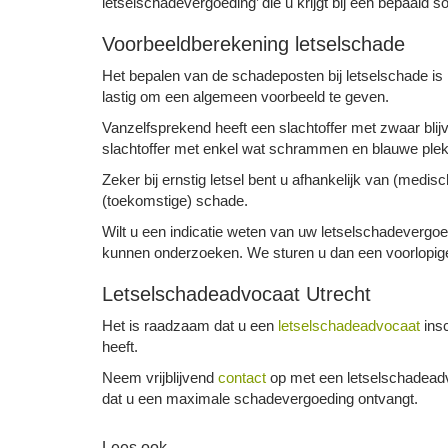
letselschadevergoeding’ die u krijgt bij een bepaald soo
Voorbeeldberekening letselschade
Het bepalen van de schadeposten bij letselschade is 
lastig om een algemeen voorbeeld te geven.
Vanzelfsprekend heeft een slachtoffer met zwaar bli
slachtoffer met enkel wat schrammen en blauwe ple
Zeker bij ernstig letsel bent u afhankelijk van (medi
(toekomstige) schade.
Wilt u een indicatie weten van uw letselschadever
kunnen onderzoeken. We sturen u dan een voorlopig
Letselschadeadvocaat Utrecht
Het is raadzaam dat u een
letselschadeadvocaat
insc
heeft.
Neem vrijblijvend
contact
op met een letselschadeadv
dat u een maximale schadevergoeding ontvangt.
Lees ook