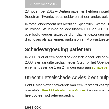
28 november 2012
28 november 2012 – Dertien patiënten hebben mogeli
Spectrum Twente, aldus gebleken uit een onderzoek 
In totaal onderzocht het Medisch Spectrum Twente 120
neuroloog Steur in de periode tussen 1996 en 2003. Bi
overbodig werden uitgevoerd omdat het gezonden patiën
diagnoses als alzheimer, parkinson en MS vastgestel
Schadevergoeding patienten
In 2005 is er al een onderzoek gestart onder leiding
2009 is er aangifte gedaan tegen Steur bij het Openb
en er is tussen de 1 en 2 miljoen euro aan
schadever
Utrecht Letselschade Advies biedt hulp
Bent u slachtoffer geworden van een verkeerd vastge
operatie?
Utrecht Letselschade Advies
kan aan de ha
heeft op een schadevergoeding.
Lees ook