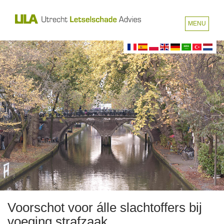
MENU
Voorschot voor álle slachtoffers bij
voeging strafzaak