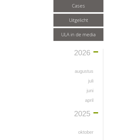
Cases
Uitgelicht
ULA in de media
2026
augustus
juli
juni
april
2025
oktober